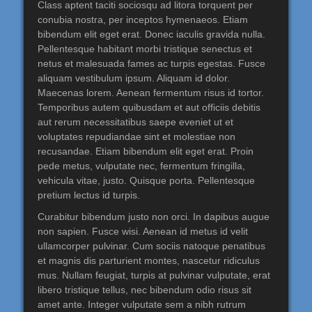
Class aptent taciti sociosqu ad litora torquent per
conubia nostra, per inceptos hymenaeos. Etiam
bibendum elit eget erat. Donec iaculis gravida nulla.
Pellentesque habitant morbi tristique senectus et
netus et malesuada fames ac turpis egestas. Fusce
aliquam vestibulum ipsum. Aliquam id dolor.
Maecenas lorem. Aenean fermentum risus id tortor.
Temporibus autem quibusdam et aut officiis debitis
aut rerum necessitatibus saepe eveniet ut et
voluptates repudiandae sint et molestiae non
recusandae. Etiam bibendum elit eget erat. Proin
pede metus, vulputate nec, fermentum fringilla,
vehicula vitae, justo. Quisque porta. Pellentesque
pretium lectus id turpis.
Curabitur bibendum justo non orci. In dapibus augue
non sapien. Fusce wisi. Aenean id metus id velit
ullamcorper pulvinar. Cum sociis natoque penatibus
et magnis dis parturient montes, nascetur ridiculus
mus. Nullam feugiat, turpis at pulvinar vulputate, erat
libero tristique tellus, nec bibendum odio risus sit
amet ante. Integer vulputate sem a nibh rutrum