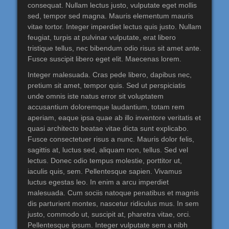
consequat. Nullam lectus justo, vulputate eget mollis
sed, tempor sed magna. Mauris elementum mauris
vitae tortor. Integer imperdiet lectus quis justo. Nullam
feugiat, turpis at pulvinar vulputate, erat libero
tristique tellus, nec bibendum odio risus sit amet ante.
Fusce suscipit libero eget elit. Maecenas lorem.
Integer malesuada. Cras pede libero, dapibus nec,
pretium sit amet, tempor quis. Sed ut perspiciatis
unde omnis iste natus error sit voluptatem
accusantium doloremque laudantium, totam rem
aperiam, eaque ipsa quae ab illo inventore veritatis et
quasi architecto beatae vitae dicta sunt explicabo.
Fusce consectetuer risus a nunc. Mauris dolor felis,
sagittis at, luctus sed, aliquam non, tellus. Sed vel
lectus. Donec odio tempus molestie, porttitor ut,
iaculis quis, sem. Pellentesque sapien. Vivamus
luctus egestas leo. In enim a arcu imperdiet
malesuada. Cum sociis natoque penatibus et magnis
dis parturient montes, nascetur ridiculus mus. In sem
justo, commodo ut, suscipit at, pharetra vitae, orci.
Pellentesque ipsum. Integer vulputate sem a nibh