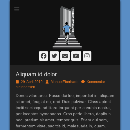
Chemnitzer
Treppenlauf
Facebook
Twitter
E-
YouTube
Instagram
Mail
Aliquam id dolor
Posted
Autor
29. April 2019
ManuelEberhardt
Kommentar
on
hinterlassen
Donec vitae arcu. Fusce dui leo, imperdiet in, aliquam
sit amet, feugiat eu, orci. Duis pulvinar. Class aptent
taciti sociosqu ad litora torquent per conubia nostra,
per inceptos hymenaeos. Cras pede libero, dapibus
nec, pretium sit amet, tempor quis. Etiam dui sem,
fermentum vitae, sagittis id, malesuada in, quam.