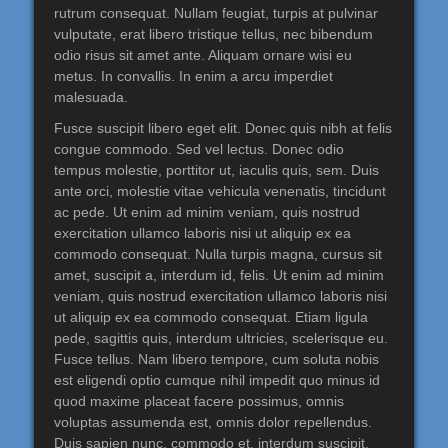
rutrum consequat. Nullam feugiat, turpis at pulvinar
vulputate, erat libero tristique tellus, nec bibendum
odio risus sit amet ante. Aliquam ornare wisi eu
metus. In convallis. In enim a arcu imperdiet
malesuada.
Fusce suscipit libero eget elit. Donec quis nibh at felis
congue commodo. Sed vel lectus. Donec odio
tempus molestie, porttitor ut, iaculis quis, sem. Duis
ante orci, molestie vitae vehicula venenatis, tincidunt
ac pede. Ut enim ad minim veniam, quis nostrud
exercitation ullamco laboris nisi ut aliquip ex ea
commodo consequat. Nulla turpis magna, cursus sit
amet, suscipit a, interdum id, felis. Ut enim ad minim
veniam, quis nostrud exercitation ullamco laboris nisi
ut aliquip ex ea commodo consequat. Etiam ligula
pede, sagittis quis, interdum ultricies, scelerisque eu.
Fusce tellus. Nam libero tempore, cum soluta nobis
est eligendi optio cumque nihil impedit quo minus id
quod maxime placeat facere possimus, omnis
voluptas assumenda est, omnis dolor repellendus.
Duis sapien nunc, commodo et, interdum suscipit,