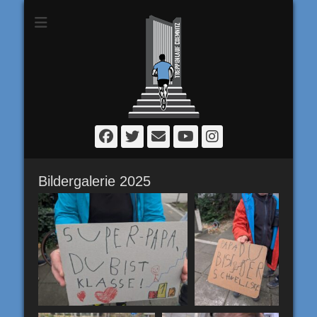
Chemnitzer
Treppenlauf
Facebook
Twitter
E-
YouTube
Instagram
Mail
Bildergalerie 2025